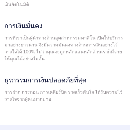
เงินอัตโนมัติ
การเงินมั่นคง
การที่เราเป็นผู้นำทางด้านอุตสาหกรรมคาสิโน เปิดให้บริการ
มาอย่างยาวนาน จึงมีความมั่นคงทางด้านการเงินอย่างไว้
วางใจได้ 100% ไม่ว่าคุณจะถูกหลักแสนหลักล้านเราก็มีจ่าย
ให้คุณได้อย่างไม่อั้น
ธุรกรรมการเงินปลอดภัยที่สุด
การฝาก การถอน การเคลียร์บิล รวดเร็วทันใจ ได้รับความไว้
วางใจจากผู้คนมากมาย