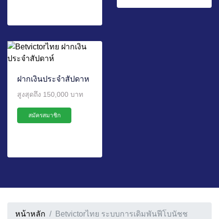
ฝากเงินประจำสัปดาห
สูงสุดถึง 150,000 บาท
สมัครสมาชิก
หน้าหลัก
Betvictorไทย ระบบการเดิมพันฟีโบนัชช