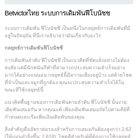
Betvictorไทย ระบบการเดิมพันฟีโบนัชช
ระบบการเดิมพัน ฟีโบนัชชี เป็นหนึ่งในกลยุทธ์การเดิมพันที่มี
อยู่ในปัจจุบัน ที่นี่เราอธิบายว่ามันเกี่ยวกับอะไร
กลยุทธ์การเดิมพันฟีโบนัชชี
การเดิมพันลำดับ ฟีโบนัชชี เป็นแนวคิดที่ขัดแย้งอย่างไม่ต้อง
สงสัย แต่มีนักพนันกีฬาที่สามารถประสบความสำเร็จอย่าง
มากได้อย่างแน่นอน กลยุทธ์นี้มีความเสี่ยงอยู่บ้าง แต่ด้วยโชค
ที่จำเป็นและจมูกที่ถูกต้อง คุณจะประสบความสำเร็จได้ใน
ขณะที่ใช้กลยุทธ์นี้
แนวคิดพื้นฐานของการเดิมพันตามลำดับ ฟีโบนัชชี นั้นง่าย:
เดิมพันเสมอกัน หากคุณแพ้ เพียงเดิมพันเสมอถัดไปตามคีย์ที่
กำหนดและเริ่มเพิ่มเงินเดิมพันของคุณ
สิ่งสำคัญคืออัตราต่อรองสำหรับการเสมอกันต้องสูงกว่า 2.62
(ให้แม่นยำยิ่งขึ้น: 2.618); โชคดีสำหรับผู้ที่ต้องการใช้กลยุทธ์