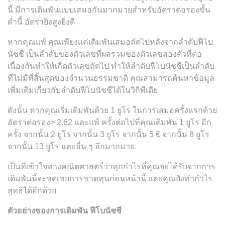
นี้ มีการเดิมพันแบบเสมอกันมากมายสำหรับอัตราต่อรองขั้น
ต่ำนี้ อัตรายิ่งสูงยิ่งดี
หากคุณแพ้ คุณเพียงแค่เดิมพันเสมอถัดไปหลังจากลำดับฟีโบ
นัชชี เป็นลำดับของตัวเลขที่ผลรวมของตัวเลขสองตัวที่ต่อ
เนื่องกันทำให้เกิดตัวเลขถัดไป ทำให้ลำดับฟีโบนัชชีเป็นลำดับ
ที่ไม่มีที่สิ้นสุดของจำนวนธรรมชาติ คุณสามารถค้นหาข้อมูล
เพิ่มเติมเกี่ยวกับลำดับฟีโบนัชชีได้ในวิกิพีเดีย
ดังนั้น หากคุณเริ่มเดิมพันด้วย 1 ยูโร ในการเสมอครั้งแรกด้วย
อัตราต่อรอง> 2.62 และแพ้ ครั้งต่อไปที่คุณเดิมพัน 1 ยูโร อีก
ครั้ง จากนั้น 2 ยูโร จากนั้น 3 ยูโร จากนั้น 5 € จากนั้น 8 ยูโร
จากนั้น 13 ยูโร และอื่น ๆ อีกมากมาย.
เป็นที่เข้าใจทางคณิตศาสตร์ว่าทุกกำไรที่คุณจะได้รับจากการ
เดิมพันนี้จะชดเชยการขาดทุนก่อนหน้านี้ และคุณยังทำกำไร
สุทธิได้อีกด้วย
ตัวอย่างของการเดิมพัน ฟีโบนัชชี