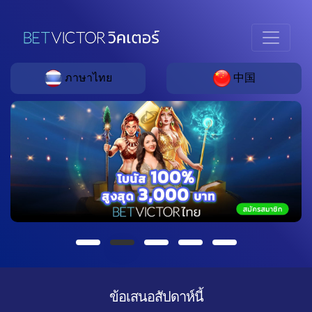
ภาษาไทย
中国
ข้อเสนอสัปดาห์นี้