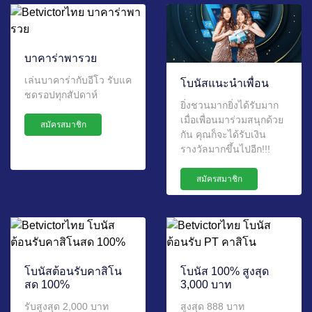
บาคาร่าพารวย
เล่นบาคาร่ากับอีโว รับแค
โบนัสแนะนำเพื่อน
ชดรอปทุกสัปดาห์
ยิ่งชวนมากยิ่งได้รับมาก
เมื่อเพื่อนมาร่วมสนุกด้วย
สมัครสมาชิก
กัน คุณก็จะได้รับเงิน
รางวัลมากขึ้นไปอีก!!!
สมัครสมาชิก
โบนัสต้อนรับคาสิโน
โบนัส 100% สูงสุด
สด 100%
3,000 บาท
รับสูงสุด 2,000 บาท
สูงสุด 888 บาท