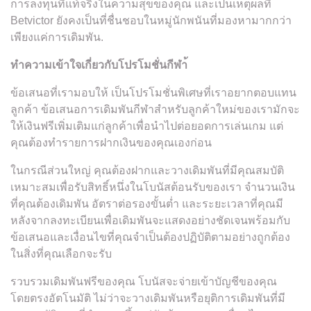
การลงทุนที่แท้จริงในความสุขของคุณ และเป็นเหตุผลที่
Betvictor ยังคงเป็นที่ชื่นชอบในหมู่นักพนันที่มองหามากกว่า
เพียงแค่การเดิมพัน.
ทำความเข้าใจเกี่ยวกับโปรโมชั่นกีฬา้
ข้อเสนอที่เรามอบให้ เป็นโปรโมชั่นพิเศษที่เราอยากตอบแทน
ลูกค้า ข้อเสนอการเดิมพันกีฬาสำหรับลูกค้าใหม่ของเรามักจะ
ให้เงินฟรีเพิ่มเติมแก่ลูกค้าเพื่อนำไปต่อยอดการเล่นเกม แต่
คุณต้องทำรายการฝากเงินของคุณเองก่อน
ในกรณีส่วนใหญ่ คุณต้องฝากและวางเดิมพันที่มีคุณสมบัติ
เหมาะสมเพื่อรับสิทธิ์หนึ่งในโบนัสต้อนรับของเรา จำนวนเงิน
ที่คุณต้องเดิมพัน อัตราต่อรองขั้นต่ำ และระยะเวลาที่คุณมี
หลังจากลงทะเบียนเพื่อเดิมพันจะแสดงอย่างชัดเจนพร้อมกับ
ข้อเสนอและเงื่อนไขที่คุณจำเป็นต้องปฏิบัติตามอย่างถูกต้อง
ในสิ่งที่คุณเลือกจะรับ
รวบรวมเดิมพันฟรีของคุณ โบนัสจะจ่ายเข้าบัญชีของคุณ
โดยตรงอัตโนมัติ ไม่ว่าจะวางเดิมพันหรือยุติการเดิมพันที่มี