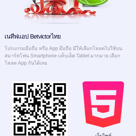
เนทีฟแอป Betvictorไทย
โปรแกรมมือถือ หรือ App มือถือ มีให้เลือกโหลดไปใช้บน
สมาร์ทโฟน Smartphone แท็บเล็ต Tablet มากมาย เลือก
โหลด App กันได้เลย
เว็บไซต์