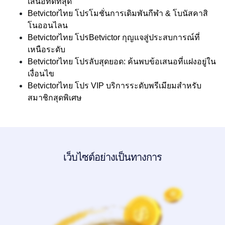
เสนอที่ดีที่สุด
Betvictorไทย โปรโมชั่นการเดิมพันกีฬา & โบนัสคาสิ
โนออนไลน
Betvictorไทย โปรBetvictor กุญแจสู่ประสบการณ์ที่
เหนือระดับ
Betvictorไทย โปรลับสุดยอด: ค้นพบข้อเสนอที่แฝงอยู่ใน
เงื่อนไข
Betvictorไทย โปร VIP บริการระดับพรีเมียมสำหรับ
สมาชิกสุดพิเศษ
เว็บไซต์อย่างเป็นทางการ