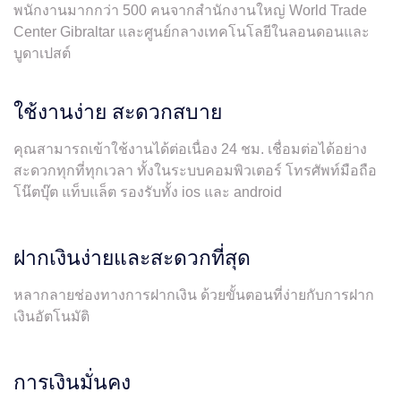
พนักงานมากกว่า 500 คนจากสำนักงานใหญ่ World Trade
Center Gibraltar และศูนย์กลางเทคโนโลยีในลอนดอนและ
บูดาเปสต์
ใช้งานง่าย สะดวกสบาย
คุณสามารถเข้าใช้งานได้ต่อเนื่อง 24 ชม. เชื่อมต่อได้อย่าง
สะดวกทุกที่ทุกเวลา ทั้งในระบบคอมพิวเตอร์ โทรศัพท์มือถือ
โน๊ตบุ๊ต แท็บแล็ต รองรับทั้ง ios และ android
ฝากเงินง่ายและสะดวกที่สุด
หลากลายช่องทางการฝากเงิน ด้วยขั้นตอนที่ง่ายกับการฝาก
เงินอัตโนมัติ
การเงินมั่นคง