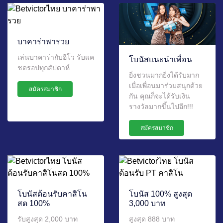
บาคาร่าพารวย
เล่นบาคาร่ากับอีโว รับแค
โบนัสแนะนำเพื่อน
ชดรอปทุกสัปดาห์
ยิ่งชวนมากยิ่งได้รับมาก
เมื่อเพื่อนมาร่วมสนุกด้วย
สมัครสมาชิก
กัน คุณก็จะได้รับเงิน
รางวัลมากขึ้นไปอีก!!!
สมัครสมาชิก
โบนัสต้อนรับคาสิโน
โบนัส 100% สูงสุด
สด 100%
3,000 บาท
รับสูงสุด 2,000 บาท
สูงสุด 888 บาท