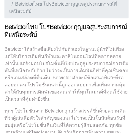
Betvictorไทย โปรBetvictor กุญแจสู่ประสบการณ์ที่
เหนือระดับ์
Betvictorไทย โปรBetvictor กุญแจสู่ประสบการณ์
ที่เหนือระดับ์
Betvictor ได้สร้างชื่อเสียงให้กับตัวเองในฐานะผู้นำที่ไม่เพียง
แต่ให้บริการเดิมพันกีฬาและคาสิโนออนไลน์ที่หลากหลาย
เท่านั้น แต่ยังมอบโปรโมชั่นที่เปิดประตูสู่ประสบการณ์การเดิม
พันที่เหนือระดับด้วย ไม่ว่าจะเป็นการเดิมพันกีฬาที่คุณชื่นชอบ
หรือเกมสล็อตที่ตื่นเต้น, Betvictor มักจะมีข้อเสนอพิเศษที่รอ
คอยทุกคน โปรโมชั่นเหล่านี้ถูกออกแบบมาเพื่อเพิ่มความคุ้ม
ค่าให้กับทุกการเดิมพันของคุณ ทำให้ทุกโมเมนต์ที่คุณใช้จ่าย
เป็นเวลาที่คุ้มค่ายิ่งขึ้น.
ทุกๆ โปรโมชั่นจาก Betvictor ถูกสร้างสรรค์ขึ้นด้วยความคิด
ที่ว่าผู้เล่นคือหัวใจสำคัญของเกม ไม่ว่าจะเป็นโบนัสต้อนรับที่
อบอุ่นหรือโปรโมชั่นคืนเงินที่ให้ความรู้สึกปลอดภัย, ทุกข้อ
เสนอล้วนแต่มีจุดมุ่งหมายเดียวกันคือการเพิ่มความสุขและ