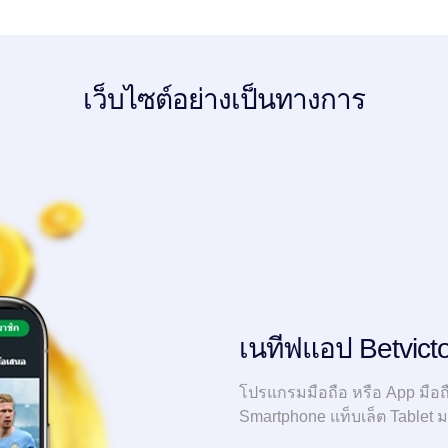
เว็บไซต์อย่างเป็นทางการ
เนทีฟแอป Betvict
โปรแกรมมือถือ หรือ App มือ
Smartphone แท็บเล็ต Tablet 