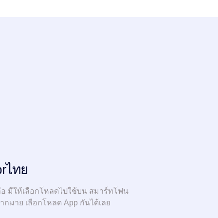
orไทย
ถือ มีให้เลือกโหลดไปใช้บน สมาร์ทโฟน
มากมาย เลือกโหลด App กันได้เลย