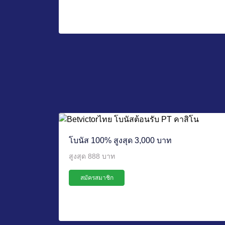
โบนัส 100% สูงสุด 3,000 บาท
สูงสุด 888 บาท
สมัครสมาชิก