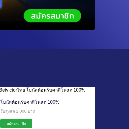
โบนัสต้อนรับคาสิโนสด 100%
รับสูงสุด 2,000 บาท
สมัครสมาชิก