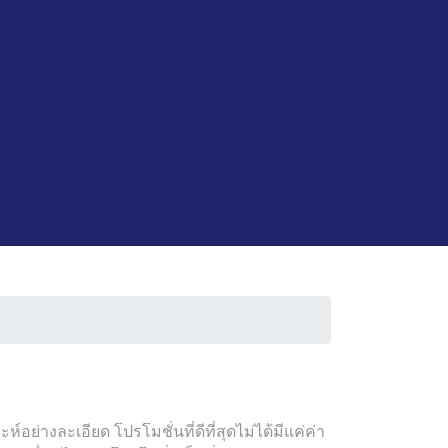
างละเอียด โปรโมชั่นที่ดีที่สุดไม่ได้มีแค่ค่า