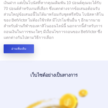
เงินฝาก แต่เป็นโบนัสที่หากคุณเดิมพัน 10 ปอนด์คุณจะได้รับ
70 ปอนด์สำหรับเกมที่เลือก ซึ่งแตกต่างจากข้อเสนอต้อนรับ
ส่วนใหญ่ข้อเสนอนี้ไม่ได้มาพร้อมกับชุดฟรีสปิน โบนัสคาสิโน
ของ BetVictor ไม่ต้องใช้รหัส มีโปรโมชั่นอื่น ๆ อีกมากมาย
สำหรับด้านกีฬาของคาสิโนออนไลน์นี้ นอกจากนี้สำหรับการ
ถอนเงินในการชนะใดๆ มีเงื่อนไขการถอนของ BetVictor ซึ่ง
แตกต่างกันไปตามวิธีการเลือก
อ่านเพิ่มเติม
เว็บไซต์อย่างเป็นทางการ