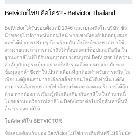
Betvictorไทย คือใคร? - Betvictor Thailand
BetVictor ได้รับรอบตั้งแต่ปี 1946 และเป็นหนึ่งใน บริษัท ชั้น
นำของยุโรปการพนันออนไลน์ พวกเขายังคงอัปเดตอยู่เสมอ
และได้ทำการปรับปรุงไปพร้อมกัน เว็บไซต์ของพวกเขาใช้
งานง่ายและสามารถเข้าถึงได้ทั้งบนเดสก์ท็อปและมือถือ ใน
ฐานะคาสิโนที่ได้รับอนุญาตอย่างสมบูรณ์ BetVictor ให้ความ
สำคัญกับกฎระเบียบอย่างจริงจังรวมถึงความปลอดภัยของ
ข้อมูลลูกค้าซึ่งทำให้เป็นตัวเลือกที่ถูกต้องสำหรับการพนัน ไม่
เพียง แต่ผู้เล่นสามารถเลือกสล็อตออนไลน์ได้เท่านั้น แต่ยัง
สามารถเลือกระหว่างกีฬาอีสปอร์ตและลอตเตอรีต่างๆได้อีก
ด้วย หากต้องการเรียนรู้เพิ่มเติมเกี่ยวกับคาสิโนในตำนานนี้
โปรดอ่านบทวิจารณ์คาสิโน BetVictor ต่อไปเพื่อค้นหาพื้นที่
อื่น ๆ ของคาสิโน้
โบนัสคาสิโน BETVICTOR
ข้อเสนอต้อนรับของ BetVictor ไม่ใช่การเดิมพันฟรีไม่มีโบนัส