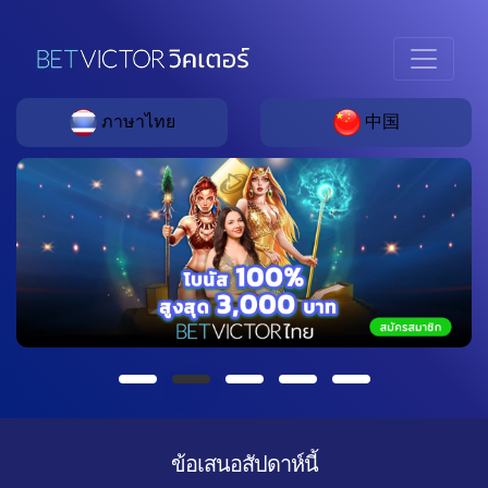
ภาษาไทย
中国
ข้อเสนอสัปดาห์นี้