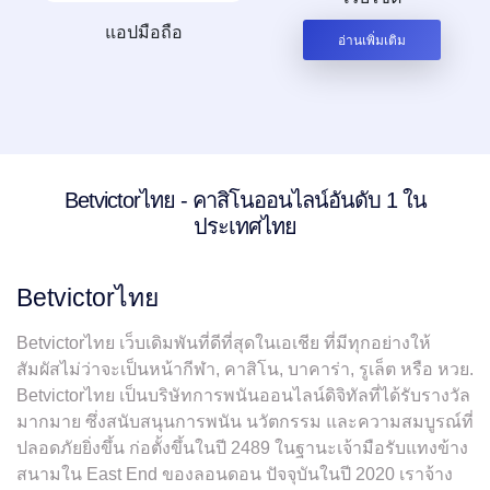
แอปมือถือ
อ่านเพิ่มเติม
Betvictorไทย - คาสิโนออนไลน์อันดับ 1 ใน
ประเทศไทย
Betvictorไทย
Betvictorไทย เว็บเดิมพันที่ดีที่สุดในเอเชีย ที่มีทุกอย่างให้
สัมผัสไม่ว่าจะเป็นหน้ากีฬา, คาสิโน, บาคาร่า, รูเล็ต หรือ หวย.
Betvictorไทย เป็นบริษัทการพนันออนไลน์ดิจิทัลที่ได้รับรางวัล
มากมาย ซึ่งสนับสนุนการพนัน นวัตกรรม และความสมบูรณ์ที่
ปลอดภัยยิ่งขึ้น ก่อตั้งขึ้นในปี 2489 ในฐานะเจ้ามือรับแทงข้าง
สนามใน East End ของลอนดอน ปัจจุบันในปี 2020 เราจ้าง