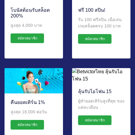
โบนัสต้อนรับสล็อต
ฟรี 100 สปิน!
200%
รับ 100 ฟรีสปิน เมื่อเล่น
สูงสุด 4,000 บาท
เกมสล็อตครบ 100 บาท
สมัครสมาชิก
สมัครสมาชิก
ลุ้นรับไอโฟน 15
ผู้ทำยอดเทิร์นสูงที่สุด ของ
คืนยอดเทิร์น 1%
แต่ละเดือน
สูงสุด 18,000 ต่อวัน
สมัครสมาชิก
สมัครสมาชิก