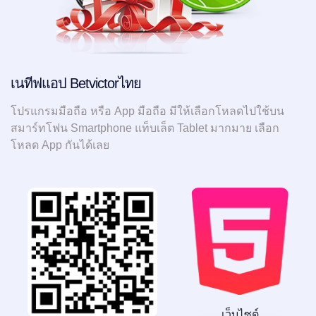
เนทีฟแอป Betvictorไทย
โปรแกรมมือถือ หรือ App มือถือ มีให้เลือกโหลดไปใช้บน
สมาร์ทโฟน Smartphone แท็บเล็ต Tablet มากมาย เลือก
โหลด App กันได้เลย
เว็บไซต์